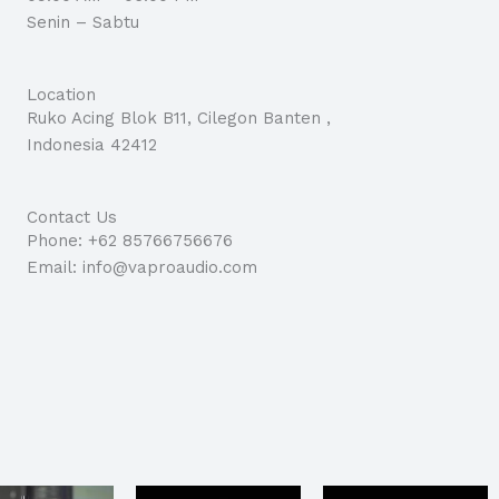
Senin – Sabtu
Location
Ruko Acing Blok B11, Cilegon Banten ,
Indonesia 42412
Contact Us
Phone: +62 85766756676
Email: info@vaproaudio.com
a
ga
Harga
Harga
Harga
Harga