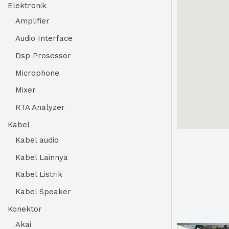
Elektronik
Amplifier
Audio Interface
Dsp Prosessor
Microphone
Mixer
RTA Analyzer
Kabel
Kabel audio
Kabel Lainnya
Kabel Listrik
Kabel Speaker
Konektor
Akai
Harga
Harga
Harga
Harga
Harga
Harga