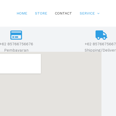
HOME
STORE
CONTACT
SERVICE
+62 85766756676
+62 8576675667
Pembayaran
Shipping/Delive