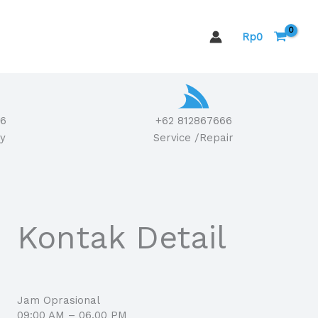
Rp
0
6
+62 812867666
ry
Service /Repair
Kontak Detail
Jam Oprasional
09:00 AM – 06.00 PM