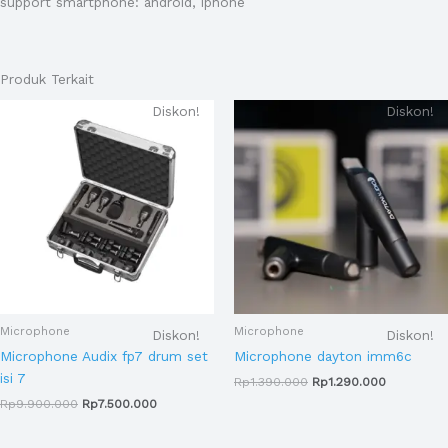
support smartphone: android, iphone
Produk Terkait
Harga
Harga
Harga
Harga
Diskon!
Diskon!
aslinya
saat
aslinya
saat
adalah:
ini
adalah:
ini
Rp9.900.000.
adalah:
Rp1.390.000.
adalah:
Rp7.500.000.
Rp1.290.0
Microphone
Microphone
Diskon!
Diskon!
Microphone Audix fp7 drum set
Microphone dayton imm6c
isi 7
Rp
1.390.000
Rp
1.290.000
Rp
9.900.000
Rp
7.500.000