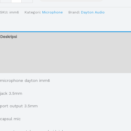
SKU:
imm6
Kategori:
Microphone
Brand:
Dayton Audio
Deskripsi
Informasi Tambahan
Ulasan (0)
Cek Ongkir
microphone dayton imm6
jack 3.5mm
port output 3.5mm
capsul mic