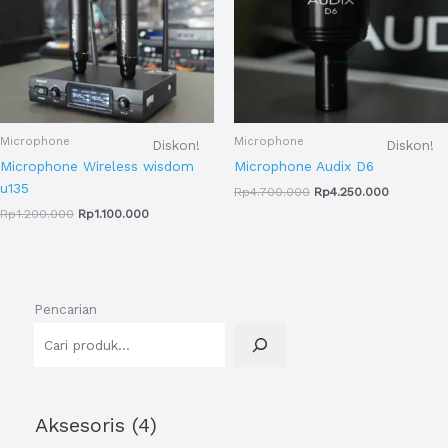
Microphone
Microphone
Diskon!
Diskon!
Microphone Wireless wisdom
Microphone Audix D6
u135
Rp
4.700.000
Rp
4.250.000
Rp
1.200.000
Rp
1.100.000
Pencarian
Aksesoris
4