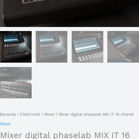
Beranda
/
Elektronik
/
Mixer
/ Mixer digital phaselab MIX IT 16 chanel
Mixer
Mixer digital phaselab MIX IT 16