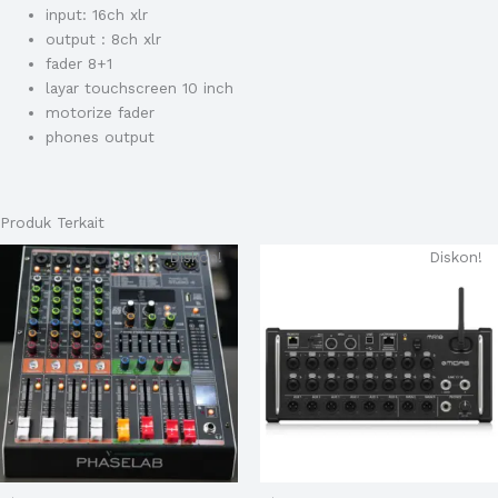
input: 16ch xlr
output : 8ch xlr
fader 8+1
layar touchscreen 10 inch
motorize fader
phones output
Produk Terkait
Harga
Harga
Harga
Harga
Diskon!
Diskon!
aslinya
saat
aslinya
saat
adalah:
ini
adalah:
ini
Rp1.700.000.
adalah:
Rp16.500.000.
adalah:
Rp1.600.000.
Rp15.49